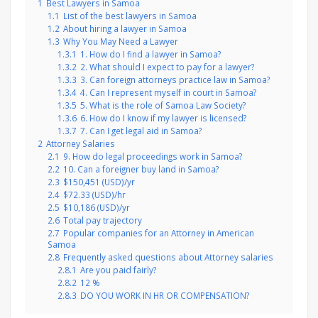
1
Best Lawyers in Samoa
1.1
List of the best lawyers in Samoa
1.2
About hiring a lawyer in Samoa
1.3
Why You May Need a Lawyer
1.3.1
1. How do I find a lawyer in Samoa?
1.3.2
2. What should I expect to pay for a lawyer?
1.3.3
3. Can foreign attorneys practice law in Samoa?
1.3.4
4. Can I represent myself in court in Samoa?
1.3.5
5. What is the role of Samoa Law Society?
1.3.6
6. How do I know if my lawyer is licensed?
1.3.7
7. Can I get legal aid in Samoa?
2
Attorney Salaries
2.1
9. How do legal proceedings work in Samoa?
2.2
10. Can a foreigner buy land in Samoa?
2.3
$150,451 (USD)/yr
2.4
$72.33 (USD)/hr
2.5
$10,186 (USD)/yr
2.6
Total pay trajectory
2.7
Popular companies for an Attorney in American
Samoa
2.8
Frequently asked questions about Attorney salaries
2.8.1
Are you paid fairly?
2.8.2
12 %
2.8.3
DO YOU WORK IN HR OR COMPENSATION?